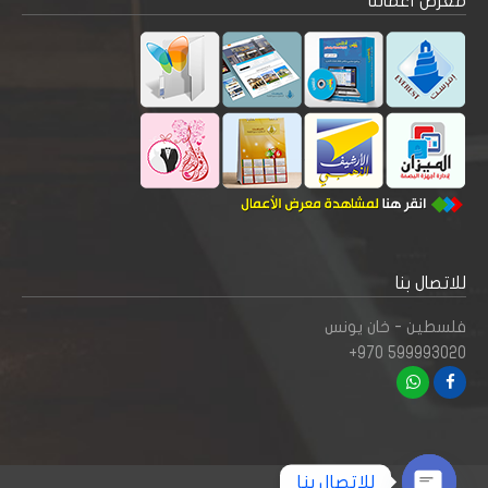
معرض أعمالنا
للاتصال بنا
فلسطين - خان يونس
+970 599993020
للاتصال بنا