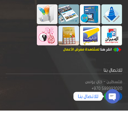
للاتصال بنا
فلسطين - خان يونس
+970 599993020
للاتصال بنا
Open
chaty
جميع الحقوق محفوظة © لـ إفرست