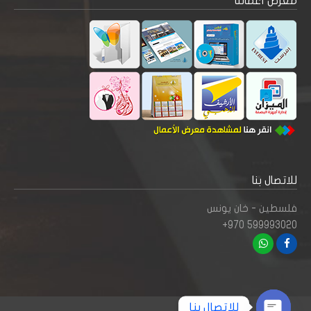
معرض أعمالنا
للاتصال بنا
فلسطين - خان يونس
+970 599993020
للاتصال بنا