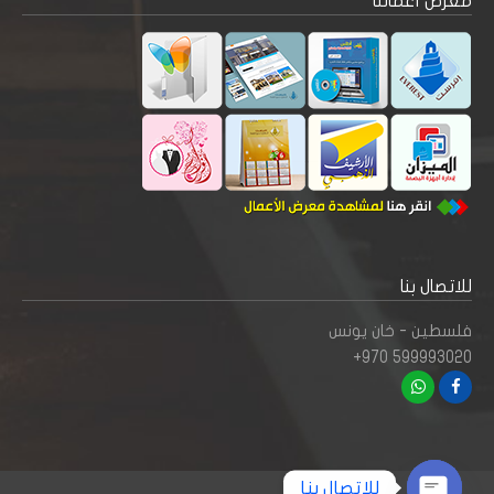
معرض أعمالنا
للاتصال بنا
فلسطين - خان يونس
+970 599993020
للاتصال بنا