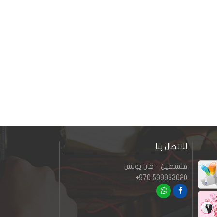
للاتصال بنا
فلسطين - خان يونس
+970 599993020